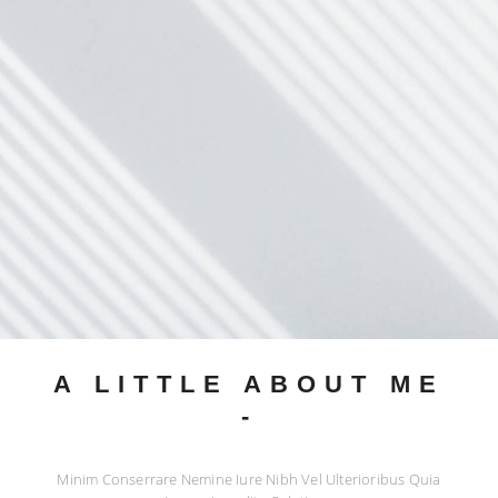
A LITTLE ABOUT ME
-
Minim Conserrare Nemine Iure Nibh Vel Ulterioribus Quia